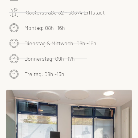
Klosterstraße 32 - 50374 Erftstadt
Montag: 08h -16h
Dienstag & Mittwoch: 08h -16h
Donnerstag: 09h -17h
Freitag: 08h -13h