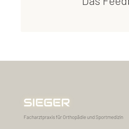
Das Feedb
Facharztpraxis für Orthopädie und Sportmedizin