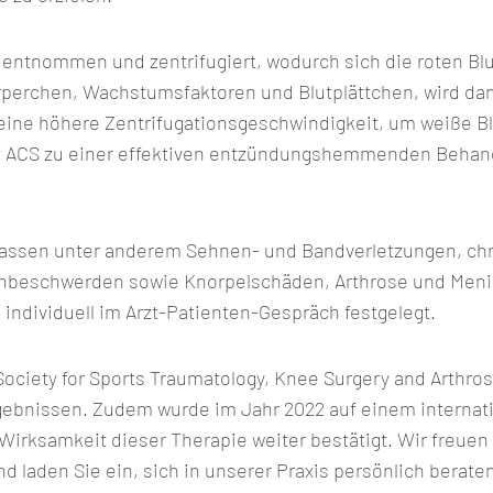
ut entnommen und zentrifugiert, wodurch sich die roten 
körperchen, Wachstumsfaktoren und Blutplättchen, wird d
ine höhere Zentrifugationsgeschwindigkeit, um weiße Bl
 ACS zu einer effektiven entzündungshemmenden Behandlu
umfassen unter anderem Sehnen- und Bandverletzungen, 
genbeschwerden sowie Knorpelschäden, Arthrose und Meni
individuell im Arzt-Patienten-Gespräch festgelegt.
ciety for Sports Traumatology, Knee Surgery and Arthros
rgebnissen. Zudem wurde im Jahr 2022 auf einem interna
e Wirksamkeit dieser Therapie weiter bestätigt. Wir freuen
laden Sie ein, sich in unserer Praxis persönlich beraten